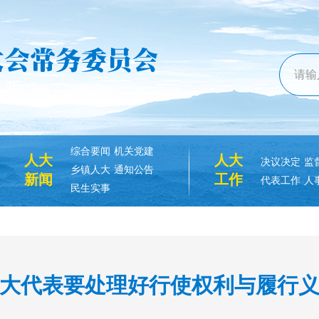
综合要闻
机关党建
人大
人大
决议决定
监
乡镇人大
通知公告
新闻
工作
代表工作
人
民生实事
大代表要处理好行使权利与履行