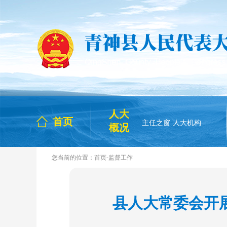
人大
首页
主任之窗
人大机构
概况
-
您当前的位置：
首页
监督工作
县人大常委会开